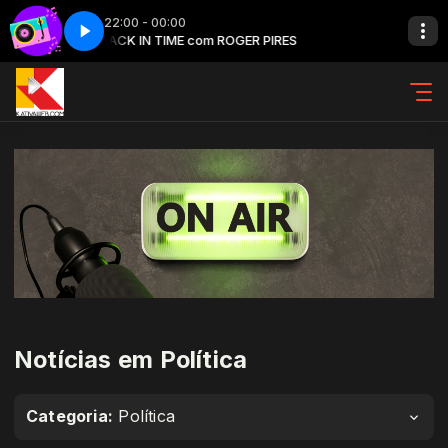
22:00 - 00:00
Back in time - Parte 3
BACK IN TIME com ROGER PIRES
Exemplo 1 com Exemplo de locutor
Notícias em Política
Categoria:
Política