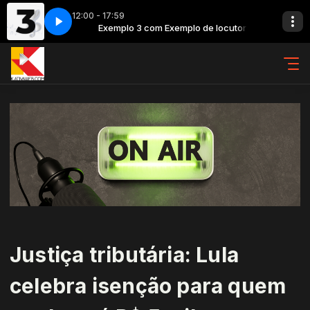
12:00 - 17:59
de locutor
ao 1
vinhetao 1
Exemplo 3 com Exemplo de locutor
Justiça tributária: Lula
celebra isenção para quem