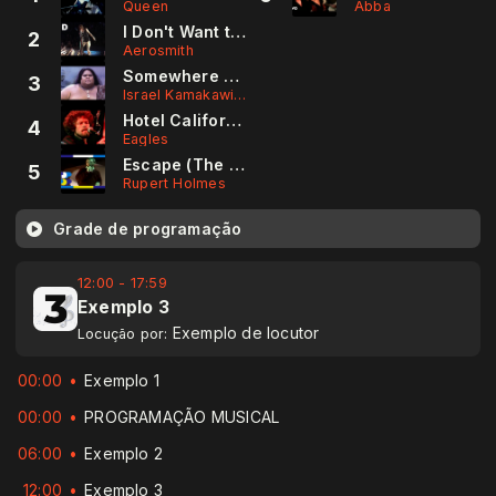
Queen
Abba
I Don't Want to Miss a Thing
2
Aerosmith
Somewhere over the Rainbow
3
Israel Kamakawiwo'ole
Hotel California
4
Eagles
Escape (The Pina Colada Song)
5
Rupert Holmes
Grade de programação
12:00 - 17:59
Exemplo 3
Exemplo de locutor
Locução por:
00:00
Exemplo 1
00:00
PROGRAMAÇÃO MUSICAL
06:00
Exemplo 2
12:00
Exemplo 3