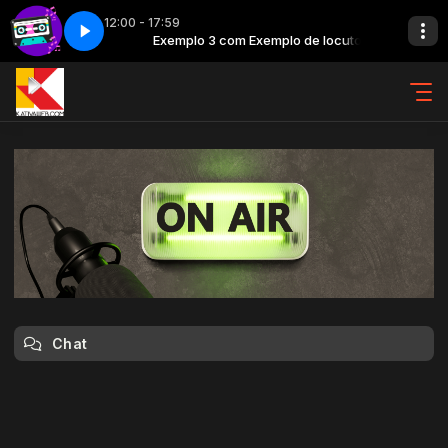
12:00 - 17:59
lo de locutor
rte 6
K7 - Parte 6
Exemplo 3 com Exemplo de locutor
Chat