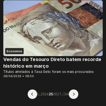
Economia
Vendas do Tesouro Direto batem recorde
histórico em março
Títulos atrelados à Taxa Selic foram os mais procurados
28/04/2026 • 08:50
1
...
23
24
25
26
27
...
134