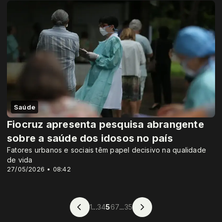
Saúde
Fiocruz apresenta pesquisa abrangente
sobre a saúde dos idosos no país
Fatores urbanos e sociais têm papel decisivo na qualidade
de vida
27/05/2026 • 08:42
1
...
3
4
5
6
7
...
35