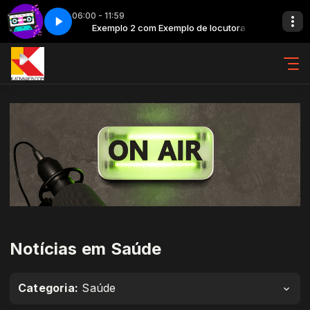
06:00 - 11:59
locutora
ocutor
K7 - Parte 4
Exemplo 2 com Exemplo de locutora
Exemplo 3 com Exemplo de locutor
Notícias em Saúde
Categoria:
Saúde