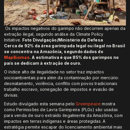
Os impactos negativos do garimpo não decorrem apenas da
extração ilegal, segundo análise da Climate Policy
Initiative.
Foto Divulgação/Ministério da Defesa
Cerca de 92% da área garimpada legal ou ilegal no Brasil
se concentra na Amazônia, segundo dados do
MapBiomas
. A estimativa é que 85% dos garimpos no
país se dedicam à extração de ouro.
O índice alto de ilegalidade no setor traz impactos
socioambientais para além da contaminação por mercúrio:
desmatamento, violência, conflito com povos tradicionais
trabalho escravo, sonegação de impostos e evasão de
divisas.
Estudo divulgado esta semana pelo
Greenpeace
mostra
como Permissões de Lavra Garimpeira (PLGs) são usadas
para venda de ouro extraído ilegalmente da Amazônia, com
impactos em terras indígenas e áreas protegidas. A
estratégia permite escapar do licenciamento ambiental mais