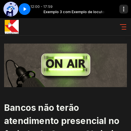
12:00 - 17:59
o de locutor
rte 6
Exemplo 3 com Exemplo de locutor
Clássicos da MPB - Parte 6
Bancos não terão
atendimento presencial no