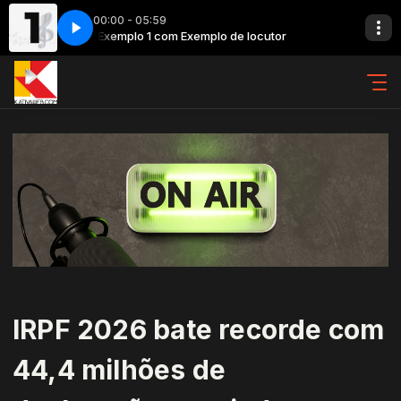
00:00 - 05:59
cutor
cutora
Exemplo 1 com Exemplo de locutor
Coldplay X BTS - My Universe
Exemplo 2 com Exemplo de locutora
IRPF 2026 bate recorde com
44,4 milhões de