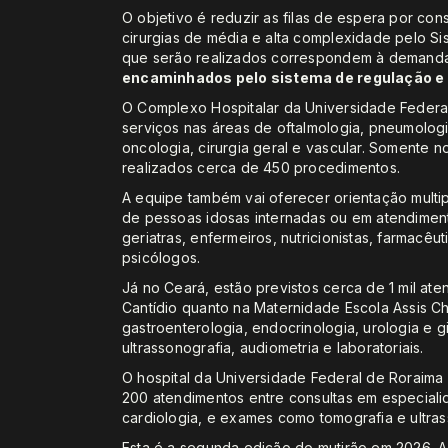
O objetivo é reduzir as filas de espera por co
cirurgias de média e alta complexidade pelo S
que serão realizados correspondem à demand
encaminhados pelo sistema de regulação e
O Complexo Hospitalar da Universidade Federal 
serviços nas áreas de oftalmologia, pneumologia
oncologia, cirurgia geral e vascular. Somente n
realizados cerca de 450 procedimentos.
A equipe também vai oferecer orientação multi
de pessoas idosas internadas ou em atendiment
geriatras, enfermeiros, nutricionistas, farmacêu
psicólogos.
Já no Ceará, estão previstos cerca de 1 mil aten
Cantídio quanto na Maternidade Escola Assis Ch
gastroenterologia, endocrinologia, urologia e
ultrassonografia, audiometria e laboratoriais.
O hospital da Universidade Federal de Roraima
200 atendimentos entre consultas em especiali
cardiologia, e exames como tomografia e ultras
Esta é a segunda edição do mutirão em 2026. A