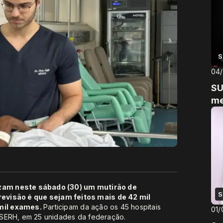
S
04
SU
me
lizam neste sábado (30) um mutirão de
S
evisão é que sejam feitos mais de 42 mil
 mil exames.
Participam da ação os 45 hospitais
01/
 EBSERH, em 25 unidades da federação.