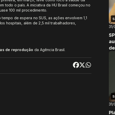
em todo o país. A iniciativa da HU Brasil começou no
ase 100 mil procedimento.
do tempo de espera no SUS, as ações envolvem 1,1
S
os hospitais, além de 2,5 mil trabalhadores,
31/
SP
au
de
cas de reprodução
da Agência Brasil.
S
31/
Pl