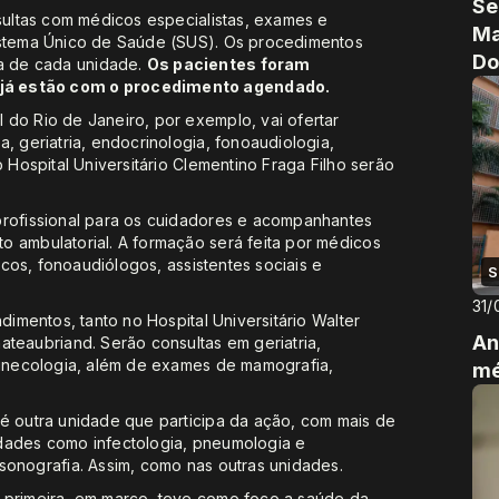
Se
nsultas com médicos especialistas, exames e
Ma
istema Único de Saúde (SUS). Os procedimentos
Do
a de cada unidade.
Os pacientes foram
 já estão com o procedimento agendado.
do Rio de Janeiro, por exemplo, vai ofertar
, geriatria, endocrinologia, fonoaudiologia,
o Hospital Universitário Clementino Fraga Filho serão
profissional para os cuidadores e acompanhantes
o ambulatorial. A formação será feita por médicos
ticos, fonoaudiólogos, assistentes sociais e
S
31/
dimentos, tanto no Hospital Universitário Walter
An
ateaubriand. Serão consultas em geriatria,
 ginecologia, além de exames de mamografia,
mé
 é outra unidade que participa da ação, com mais de
dades como infectologia, pneumologia e
sonografia. Assim, como nas outras unidades.
 primeira, em março, teve como foco a saúde da