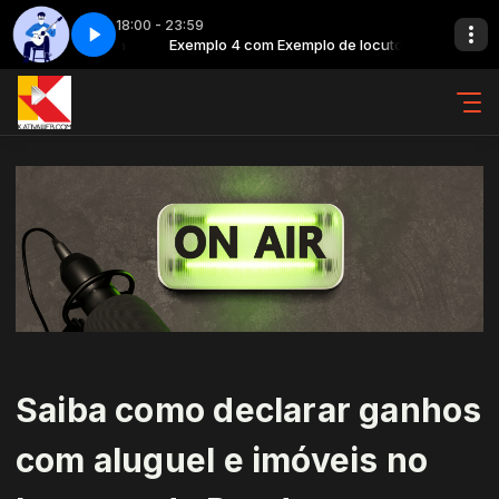
18:00 - 23:59
lo de locutora
arte 2
Exemplo 4 com Exemplo de locutora
Clássicos da MPB - Parte 2
Saiba como declarar ganhos
com aluguel e imóveis no