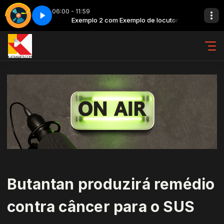
06:00 - 11:59
de locutora
Top classic - Parte 5
Exemplo 2 com Exemplo de locutora
Butantan produzirá remédio
contra câncer para o SUS