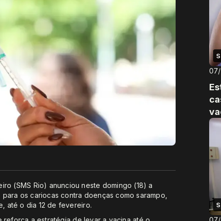
S
07
Es
ca
va
eiro (SMS Rio) anunciou neste domingo (18) a
o para os cariocas contra doenças como sarampo,
, até o dia 12 de fevereiro.
S
 reforça a estratégia de levar a vacina até o
07