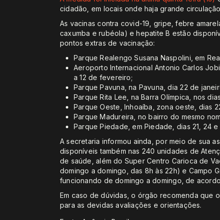
cidadão, em locais onde haja grande circulação
As vacinas contra covid-19, gripe, febre amarela
caxumba e rubéola) e hepatite B estão disponí
pontos extras de vacinação:
Parque Realengo Susana Naspolini, em Real
Aeroporto Internacional Antonio Carlos Jobi
a 12 de fevereiro;
Parque Pavuna, na Pavuna, dia 22 de janeir
Parque Rita Lee, na Barra Olímpica, nos dia
Parque Oeste, Inhoaíba, zona oeste, dias 22
Parque Madureira, no bairro do mesmo nome
Parque Piedade, em Piedade, dias 21, 24 e 
A secretaria informou ainda, por meio de sua a
disponíveis também nas 240 unidades de Atenção 
de saúde, além do Super Centro Carioca de Va
domingo a domingo, das 8h às 22h) e Campo 
funcionando de domingo a domingo, de acordo 
Em caso de dúvidas, o órgão recomenda que o
para as devidas avaliações e orientações.