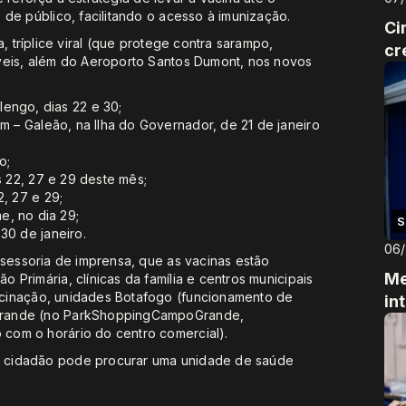
 de público, facilitando o acesso à imunização.
Ci
, tríplice viral (que protege contra sarampo,
cr
veis, além do Aeroporto Santos Dumont, nos novos
engo, dias 22 e 30;
m – Galeão, na Ilha do Governador, de 21 de janeiro
o;
s 22, 27 e 29 deste mês;
, 27 e 29;
, no dia 29;
S
30 de janeiro.
06
ssessoria de imprensa, que as vacinas estão
Me
Primária, clínicas da família e centros municipais
cinação, unidades Botafogo (funcionamento de
in
Grande (no ParkShoppingCampoGrande,
com o horário do centro comercial).
 cidadão pode procurar uma unidade de saúde