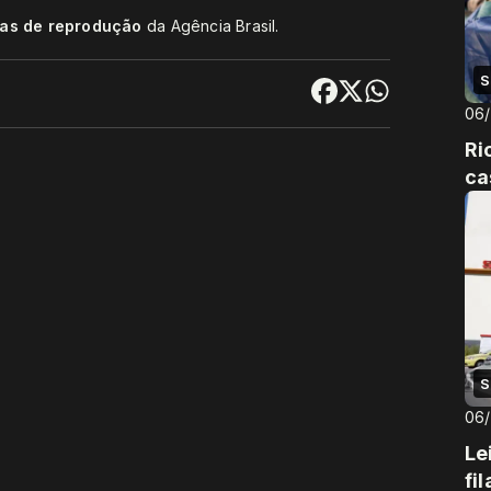
cas de reprodução
da Agência Brasil.
S
06
Ri
ca
S
06
Le
fi