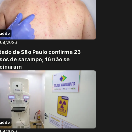
aúde
/08/2026
tado de São Paulo confirma 23
sos de sarampo; 16 não se
cinaram
aúde
/08/2026