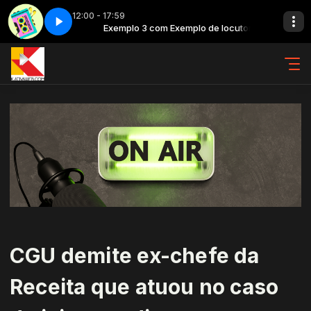
12:00 - 17:59
 de locutor
 de locutora
 1
Hits 80 - Parte 1
Exemplo 3 com Exemplo de locutor
Exemplo 4 com Exemplo de locutora
CGU demite ex-chefe da
Receita que atuou no caso