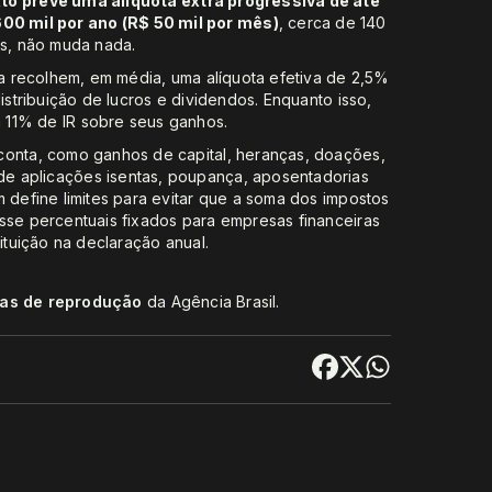
xto prevê uma alíquota extra progressiva de até
0 mil por ano (R$ 50 mil por mês)
, cerca de 140
is, não muda nada.
nda recolhem, em média, uma alíquota efetiva de 2,5%
istribuição de lucros e dividendos. Enquanto isso,
 11% de IR sobre seus ganhos.
conta, como ganhos de capital, heranças, doações,
e aplicações isentas, poupança, aposentadorias
m define limites para evitar que a soma dos impostos
sse percentuais fixados para empresas financeiras
ituição na declaração anual.
cas de reprodução
da Agência Brasil.