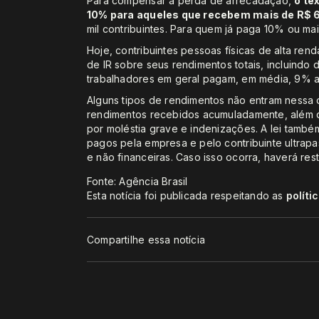
Para compensar a perda de arrecadação,
o te
10% para aqueles que recebem mais de R$ 60
mil contribuintes. Para quem já paga 10% ou ma
Hoje, contribuintes pessoas físicas de alta re
de IR sobre seus rendimentos totais, incluindo d
trabalhadores em geral pagam, em média, 9% a
Alguns tipos de rendimentos não entram nessa 
rendimentos recebidos acumuladamente, além d
por moléstia grave e indenizações. A lei també
pagos pela empresa e pelo contribuinte ultrapa
e não financeiras. Caso isso ocorra, haverá rest
Fonte: Agência Brasil
Esta notícia foi publicada respeitando as
políti
Compartilhe essa notícia