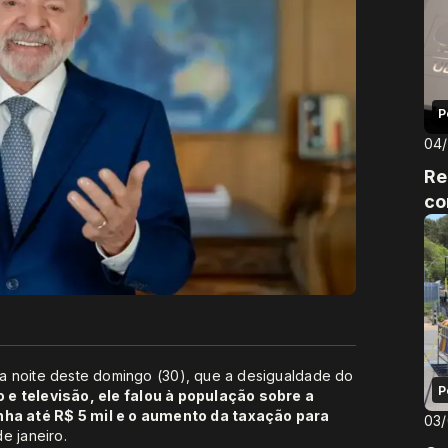
P
04
Re
co
 na noite deste domingo (30), que a desigualdade do
P
 e televisão, ele falou à população sobre a
ha até R$ 5 mil e o aumento da taxação para
03
e janeiro.