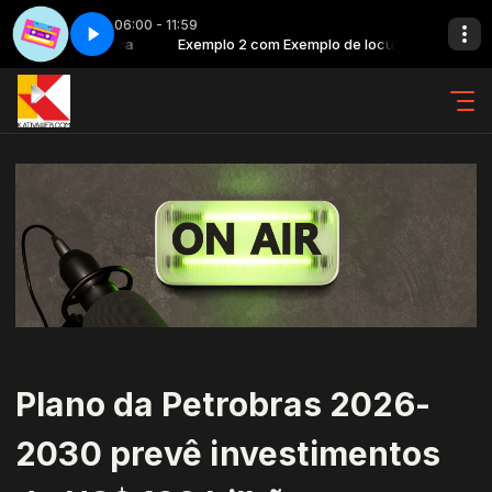
06:00 - 11:59
plo de locutora
leto
Exemplo 2 com Exemplo de locutora
Nostalgia 90 - Completo
Plano da Petrobras 2026-
2030 prevê investimentos