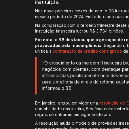
instituição
.
Nos nove primeiros meses do ano, o BB lucrou 
mesmo período de 2024. Em todo o ano passa
Na comparação com o terceiro trimestre deste an
instituição financeira lucrou R$ 3,784 bilhões.
Em nota, o BB destacou que a geração de r
provocadas pela inadimplência
. Segundo o 
unifica a
contratação de crédito consignado
de 
“O crescimento da margem [financeira brut
negócios com clientes, com destaque par
influenciadas positivamente pelo desempe
para a melhoria de mix e do retorno ajusta
informou o BB.
Em janeiro, entrou em vigor uma
resolução do 
contabilidade das instituições financeiras inter
regras só entraram em vigor neste ano.
A resolução muda o modelo de provisões (reserv
perda esperada, feita com base em estimativas