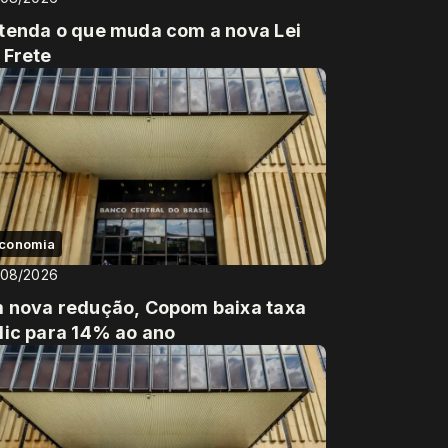
tenda o que muda com a nova Lei
 Frete
conomia
/08/2026
 nova redução, Copom baixa taxa
lic para 14% ao ano