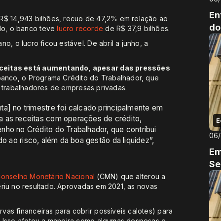
En
R$ 14,943 bilhões, recuo de 47,2% em relação ao
do
do, o banco teve
lucro recorde
de R$ 37,9 bilhões.
o, o lucro ficou estável. De abril a junho, a
eceitas está aumentando, apesar das pressões
banco, o Programa Crédito do Trabalhador, que
trabalhadores de empresas privadas.
a] no trimestre foi calcado principalmente em
a as receitas com operações de crédito,
E
nho no Crédito do Trabalhador, que contribui
06
do ao risco, além da boa gestão da liquidez”,
Em
Se
Conselho Monetário Nacional
(CMN) que alterou a
feriu no resultado. Aprovadas em 2021, as novas
as financeiras para cobrir possíveis calotes) para
. Isso afetou a maneira como algumas despesas e