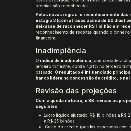
receitas são reconhecidas.
Pelas novas regras, o reconhecimento das 
estágio 3 (com atrasos acima de 90 dias) p
deixasse de reconhecer R$ 1 bilhão em recei
reconhecimento de receitas quando o dinheiro e
financeira.
Inadimplência
O
índice de inadimplência
, que considera atr
terceiro trimestre, contra 4,21% no terceiro tr
passado.
O resultado é influenciado princi
banco lidera na concessão de crédito, e na l
Revisão das projeções
Com a queda no lucro, o BB revisou as proj
seguintes
:
Lucro líquido ajustado: R$ 18 bilhões a R$ 2
a R$ 25 bilhões.
Custo do crédito (perdas esperadas com ina