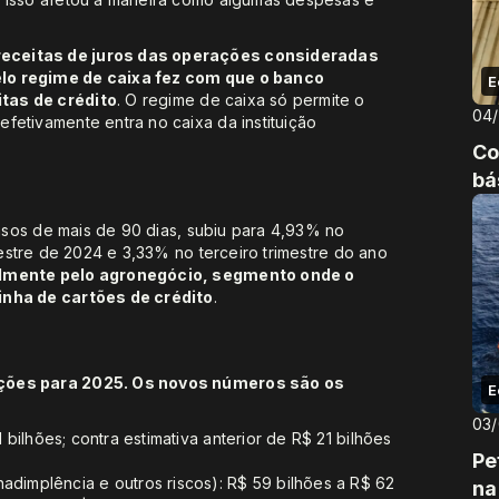
receitas de juros das operações consideradas
elo regime de caixa fez com que o banco
E
tas de crédito
. O regime de caixa só permite o
04
fetivamente entra no caixa da instituição
Co
bá
asos de mais de 90 dias, subiu para 4,93% no
imestre de 2024 e 3,33% no terceiro trimestre do ano
palmente pelo agronegócio, segmento onde o
inha de cartões de crédito
.
eções para 2025. Os novos números são os
E
03
1 bilhões; contra estimativa anterior de R$ 21 bilhões
Pe
dimplência e outros riscos): R$ 59 bilhões a R$ 62
na