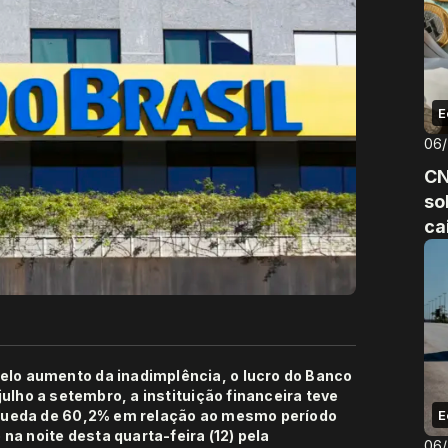
E
06
CN
so
ca
elo aumento da inadimplência, o lucro do Banco
 julho a setembro, a instituição financeira teve
, queda de 60,2% em relação ao mesmo período
E
a noite desta quarta-feira (12) pela
06