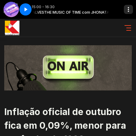
15:00 - 16:30
NATAS GONÇALVES
 5
The music of time - Parte 5
THE MUSIC OF TIME com JHONATAS GONÇALVES
Inflação oficial de outubro
fica em 0,09%, menor para