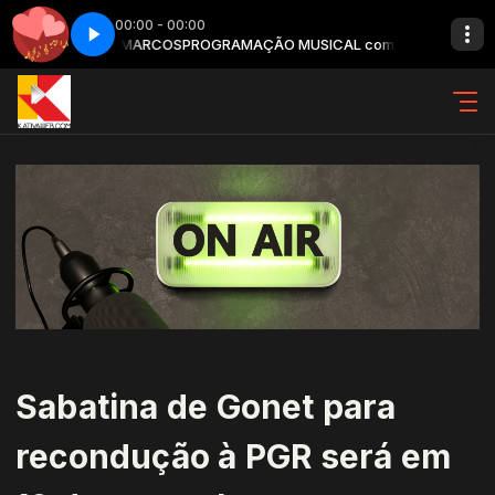
00:00 - 00:00
om ANTONIO MARCOS
2
Love hits - Parte 2
PROGRAMAÇÃO MUSICAL com ANTONIO MARCO
Sabatina de Gonet para
recondução à PGR será em