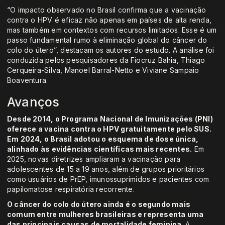
“O impacto observado no Brasil confirma que a vacinação
contra o HPV é eficaz não apenas em países de alta renda,
mas também em contextos com recursos limitados. Esse é um
passo fundamental rumo à eliminação global do câncer do
colo do útero”, destacam os autores do estudo. A análise foi
conduzida pelos pesquisadores da Fiocruz Bahia, Thiago
Cerqueira-Silva, Manoel Barral-Netto e Viviane Sampaio
Boaventura.
Avanços
Desde 2014, o Programa Nacional de Imunizações (PNI)
oferece a vacina contra o HPV gratuitamente pelo SUS.
Em 2024, o Brasil adotou o esquema de dose única,
alinhado às evidências científicas mais recentes.
Em
2025, novas diretrizes ampliaram a vacinação para
adolescentes de 15 a 19 anos, além de grupos prioritários
como usuários de PrEP, imunossuprimidos e pacientes com
papilomatose respiratória recorrente.
O câncer do colo do útero ainda é o segundo mais
comum entre mulheres brasileiras e representa uma
das principais causas de mortalidade feminina
. A