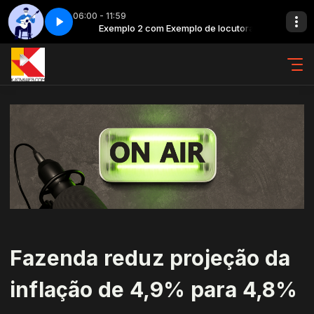
06:00 - 11:59
de locutora
e 4
de locutor
Exemplo 2 com Exemplo de locutora
Clássicos da MPB - Parte 4
Exemplo 3 com Exemplo de locutor
Fazenda reduz projeção da
inflação de 4,9% para 4,8%