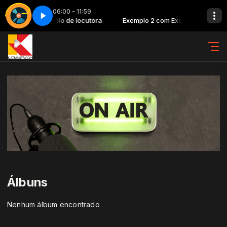
06:00 - 11:59
mplo 2 com Exemplo de locutora
 classic - Parte 8
Top classic - Parte 8
Exemplo 2 com Exemplo de locuto
Álbuns
Nenhum álbum encontrado