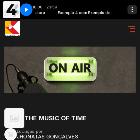
18:00 - 23:59
m Exemplo de locutora
vinhetao 1
vinhetao 1
Exemplo 4 com Exemplo de locutora
THE MUSIC OF TIME
Locução por:
JHONATAS GONÇALVES