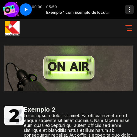
00:00 - 05:59
plo de locutor
e 6
Back in time - Parte 6
Exemplo 1 com Exemplo de locutor
Exemplo 2
Lorem ipsum dolor sit amet. Ea officia inventore et
eaque sapiente sit amet ducimus. Nam facere esse
eum quas excepturi qui autem officiis sed enim
similique et blanditiis natus et illum harum ab
consequatur repellat. Aut officiis expedita quo dolor