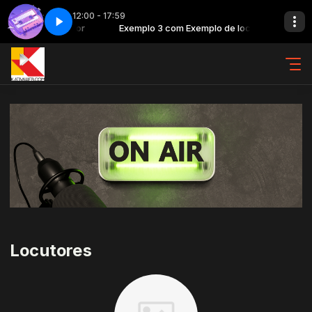
12:00 - 17:59
Exemplo de locutor
e - Parte 1
Exemplo 3 com Exemplo de locutor
The music of time - Parte 1
Locutores